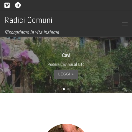
Passa al contenuto
Radici Comuni
Me
Riscopriamo la vita insieme
Cavi
Il Prog
odere Cavi vai al sito
LEGGI »